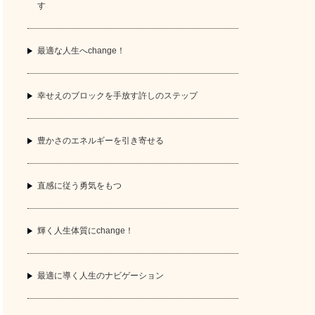
す
最適な人生へchange！
幸せえのブロックを手放す許しのステップ
豊かさのエネルギーを引き寄せる
直感に従う勇気をもつ
輝く人生体質にchange！
最適に導く人生のナビゲーション