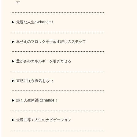
す
最適な人生へchange！
幸せえのブロックを手放す許しのステップ
豊かさのエネルギーを引き寄せる
直感に従う勇気をもつ
輝く人生体質にchange！
最適に導く人生のナビゲーション