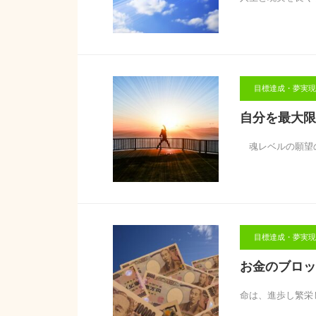
目標達成・夢実現
自分を最大限
魂レベルの願望の
目標達成・夢実現
お金のブロッ
命は、進歩し繁栄