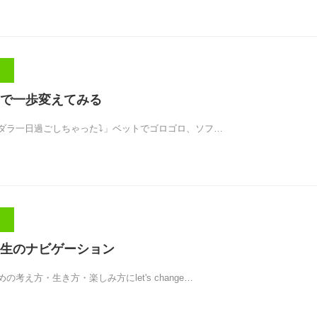
で一歩変えてみる
ダラ一日過ごしちゃった⤵︎」ベットでゴロゴロ、ソフ…
生のナビゲーション
考え方・生き方・楽しみ方にlet's change…